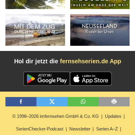
Hol dir jetzt die
fernsehserien.de App
© 1998–2026 imfernsehen GmbH & Co. KG
Updates
SerienChecker-Podcast
Newsletter
Serien A–Z