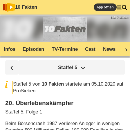
10 Fakten
App öffnen
Bild: ProSieben
Infos
Episoden
TV-Termine
Cast
News
Co
Staffel
5
Staffel 5 von
10 Fakten
startete am 05.10.2020 auf
ProSieben.
20
.
Überlebenskämpfer
Staffel 5, Folge 1
Beim Börsencrash 1987 verlieren Anleger in wenigen