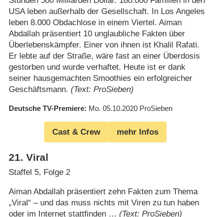
Stunden 500 Milliarden Dollar. 180.000 Familien in den
USA leben außerhalb der Gesellschaft. In Los Angeles
leben 8.000 Obdachlose in einem Viertel. Aiman
Abdallah präsentiert 10 unglaubliche Fakten über
Überlebenskämpfer. Einer von ihnen ist Khalil Rafati.
Er lebte auf der Straße, wäre fast an einer Überdosis
gestorben und wurde verhaftet. Heute ist er dank
seiner hausgemachten Smoothies ein erfolgreicher
Geschäftsmann.
(Text: ProSieben)
Deutsche TV-Premiere
Mo. 05.10.2020
ProSieben
Cast & Crew
mehr Infos
21
.
Viral
Staffel 5, Folge 2
Aiman Abdallah präsentiert zehn Fakten zum Thema
„Viral“ – und das muss nichts mit Viren zu tun haben
oder im Internet stattfinden …
(Text: ProSieben)