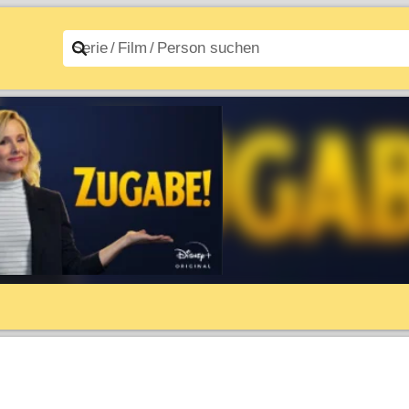
n A–Z
Filme A–Z