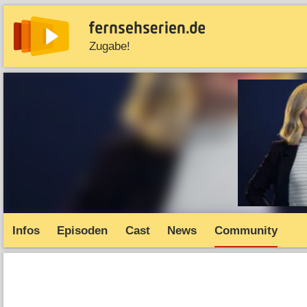
Zugabe!
News
Entdecken
Streaming
TV-Starts
Serie
Infos
Episoden
Cast
News
Community