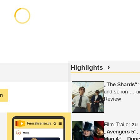
Highlights
The Shards
:
und schön … un
en
Review
Film-Trailer zu
Avengers 5
Man 4
,
Dune