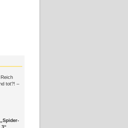
 Reich
d tot?! –
,
Spider-
 3
,