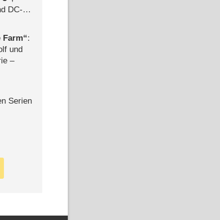
d DC-
ce
e Farm
:
olf und
rie –
en Serien