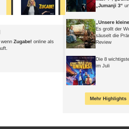
Jumanji 3
un
Horror
Clayfa
Unsere klein
Es grollt der W
l
säuselt die Prä
, wenn
Zugabe!
online als
Review
uft.
Die 8 wichtigst
im Juli
Mehr Highlights