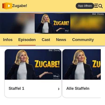
Zugabe!
App öffnen
Bild: Disney
Infos
Episoden
Cast
News
Community
Bild: Disney
Staffel 1
Alle Staffeln