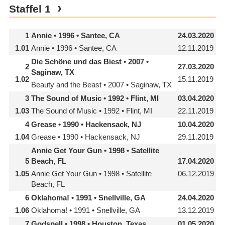
Staffel
1
1
Annie • 1996 • Santee, CA
24.03.2020
1.01
Annie • 1996 • Santee, CA
12.11.2019
Die Schöne und das Biest • 2007 •
2
27.03.2020
Saginaw, TX
1.02
15.11.2019
Beauty and the Beast • 2007 • Saginaw, TX
3
The Sound of Music • 1992 • Flint, MI
03.04.2020
1.03
The Sound of Music • 1992 • Flint, MI
22.11.2019
4
Grease • 1990 • Hackensack, NJ
10.04.2020
1.04
Grease • 1990 • Hackensack, NJ
29.11.2019
Annie Get Your Gun • 1998 • Satellite
5
Beach, FL
17.04.2020
1.05
Annie Get Your Gun • 1998 • Satellite
06.12.2019
Beach, FL
6
Oklahoma! • 1991 • Snellville, GA
24.04.2020
1.06
Oklahoma! • 1991 • Snellville, GA
13.12.2019
7
Godspell • 1998 • Houston, Texas
01.05.2020