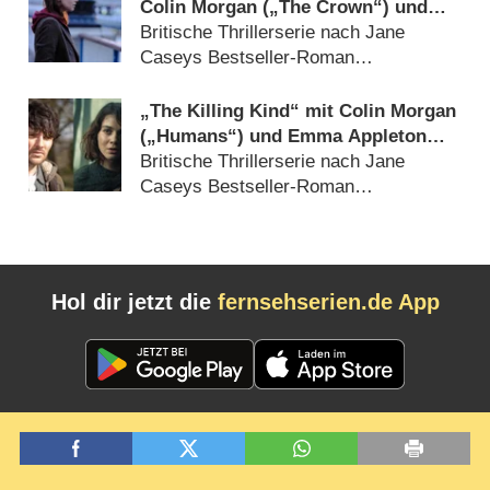
Colin Morgan („The Crown“) und
Emma Appleton („The Witcher“)
Britische Thrillerserie nach Jane
Caseys Bestseller-Roman
(
28.07.2023
)
„The Killing Kind“ mit Colin Morgan
(„Humans“) und Emma Appleton
(„The Witcher“) in Arbeit
Britische Thrillerserie nach Jane
Caseys Bestseller-Roman
(
02.02.2023
)
Hol dir jetzt die
fernsehserien.de App