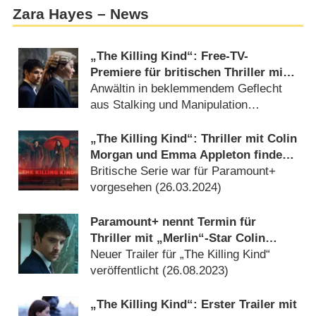
Zara Hayes – News
„The Killing Kind“: Free-TV-
Premiere für britischen Thriller mit
Colin Morgan („Merlin“)
Anwältin in beklemmendem Geflecht
aus Stalking und Manipulation
(
17.10.2025
)
„The Killing Kind“: Thriller mit Colin
Morgan und Emma Appleton findet
neue deutsche Heimat
Britische Serie war für Paramount+
vorgesehen (
26.03.2024
)
Paramount+ nennt Termin für
Thriller mit „Merlin“-Star Colin
Morgan
Neuer Trailer für „The Killing Kind“
veröffentlicht (
26.08.2023
)
„The Killing Kind“: Erster Trailer mit