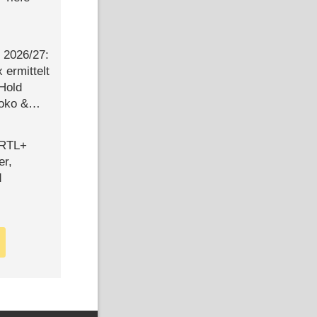
2026/​27:
ermittelt
 Hold
Joko &
Urlaub
 RTL+
er,
d