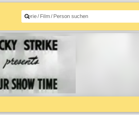
n A–Z
Filme A–Z