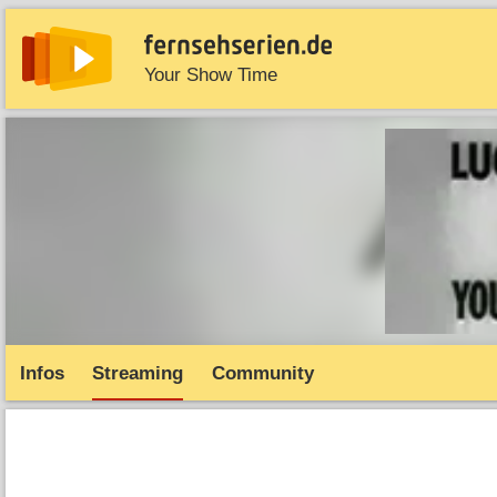
Your Show Time
News
Entdecken
Streaming
TV-Starts
Serie
Infos
Streaming
Community