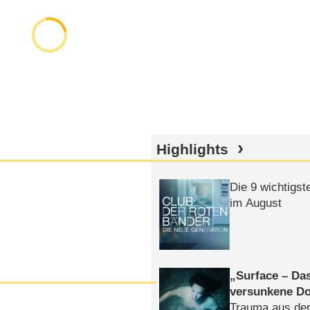
Highlights
Die 9 wichtigst
im August
Surface – Da
versunkene Do
Trauma aus der