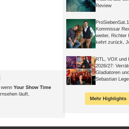
Review
ProSiebenSat.1 
Kommissar Rex 
weiter, Richter
kehrt zurück, 
Klaas machen 
RTL, VOX und
2026/​27: Verrät
Gladiatoren un
l
Sebastian Lege
, wenn
Your Show Time
rnsehen läuft.
Mehr Highlights