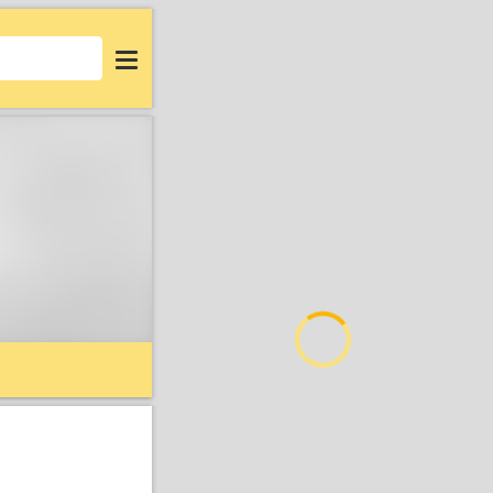
Login