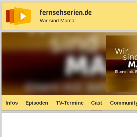
Wir sind Mama!
News
Entdecken
Streaming
TV-Starts
Serie
Infos
Episoden
TV-Termine
Cast
Communit