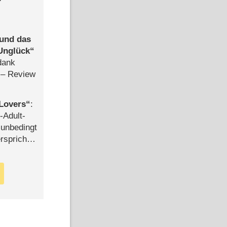
 und das
Unglück
dank
– Review
Lovers
:
-Adult-
t unbedingt
rspricht –