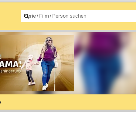
n A–Z
Filme A–Z
y