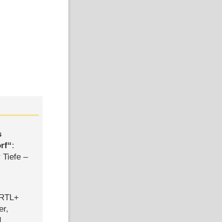
s
rf
:
 Tiefe –
 RTL+
er,
d