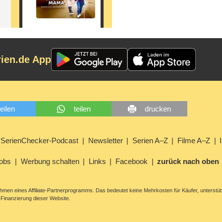
rien.de App
teilen
teilen
drucken
SerienChecker-Podcast
Newsletter
Serien A–Z
Filme A–Z
obs
Werbung schalten
Links
Facebook
zurück nach oben
men eines Affiliate-Partnerprogramms. Das bedeutet keine Mehrkosten für Käufer, unterstüt
Finanzierung dieser Website.