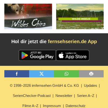
Hol dir jetzt die
fernsehserien.de App
© 1998–2026 imfernsehen GmbH & Co. KG
Updates
SerienChecker-Podcast
Newsletter
Serien A–Z
Filme A–Z
Impressum
Datenschutz