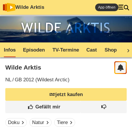
Wilde Arktis
App öffnen
Infos
Episoden
TV-Termine
Cast
Shop
Co
Wilde Arktis
NL
/
GB
2012 (
Wildest Arctic
)
jetzt kaufen
Doku
Natur
Tiere