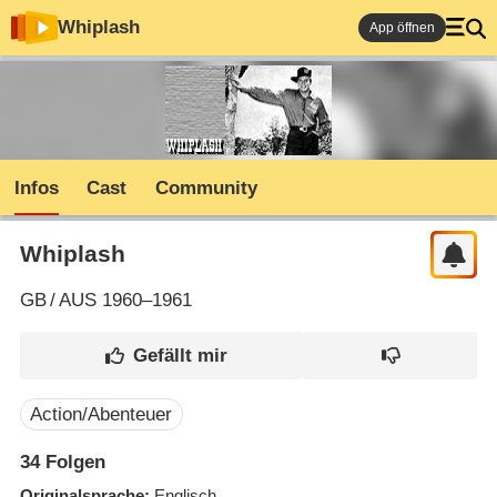
Whiplash
App öffnen
Infos
Cast
Community
Whiplash
GB
/
AUS
1960–1961
Action/Abenteuer
34
Folgen
Originalsprache
Englisch