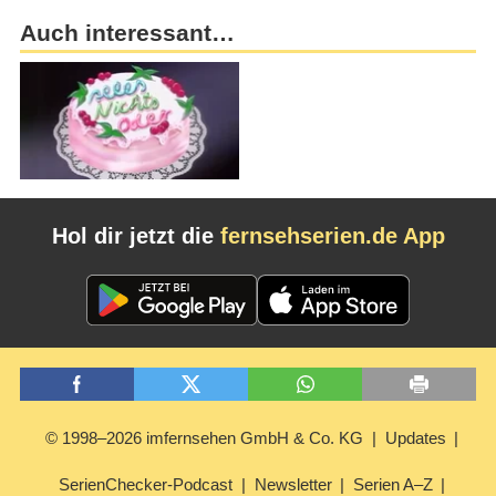
Auch interessant…
Hol dir jetzt die
fernsehserien.de App
© 1998–2026 imfernsehen GmbH & Co. KG
Updates
SerienChecker-Podcast
Newsletter
Serien A–Z