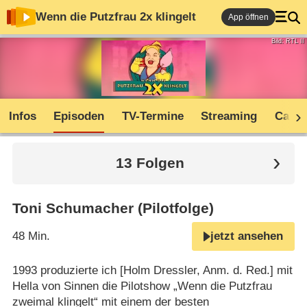
Wenn die Putzfrau 2x klingelt
App öffnen
Bild: RTL II
Infos
Episoden
TV-Termine
Streaming
Cast
13 Folgen
Toni Schumacher (Pilotfolge)
48 Min.
jetzt ansehen
1993 produzierte ich [Holm Dressler, Anm. d. Red.] mit
Hella von Sinnen die Pilotshow „Wenn die Putzfrau
zweimal klingelt“ mit einem der besten