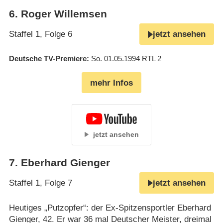
6
.
Roger Willemsen
Staffel 1, Folge 6
jetzt ansehen
Deutsche TV-Premiere
So. 01.05.1994
RTL 2
mehr Infos
jetzt ansehen
7
.
Eberhard Gienger
Staffel 1, Folge 7
jetzt ansehen
Heutiges „Putzopfer“: der Ex-Spitzensportler Eberhard
Gienger, 42. Er war 36 mal Deutscher Meister, dreimal