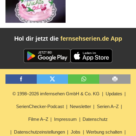
Hol dir jetzt die
fernsehserien.de App
© 1998–2026 imfernsehen GmbH & Co. KG
Updates
SerienChecker-Podcast
Newsletter
Serien A–Z
Filme A–Z
Impressum
Datenschutz
Datenschutzeinstellungen
Jobs
Werbung schalten