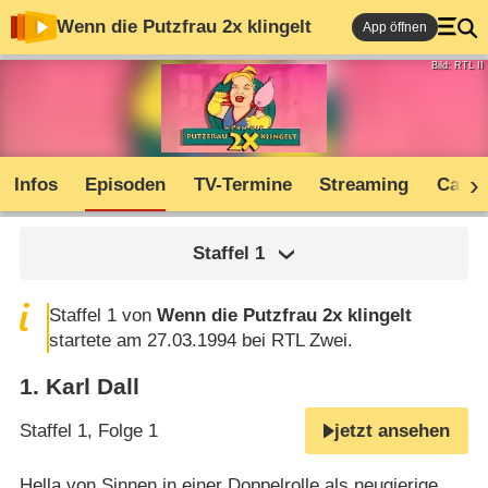
Wenn die Putzfrau 2x klingelt
App öffnen
Bild: RTL II
Infos
Episoden
TV-Termine
Streaming
Cast
Staffel
1
Staffel 1 von
Wenn die Putzfrau 2x klingelt
startete am 27.03.1994 bei RTL Zwei.
1
.
Karl Dall
Staffel 1, Folge 1
jetzt ansehen
Hella von Sinnen in einer Doppelrolle als neugierige