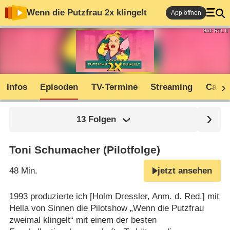
Wenn die Putzfrau 2x klingelt
App öffnen
Bild: RTL II
Infos
Episoden
TV-Termine
Streaming
Cast
13 Folgen
Toni Schumacher (Pilotfolge)
48 Min.
jetzt ansehen
1993 produzierte ich [Holm Dressler, Anm. d. Red.] mit
Hella von Sinnen die Pilotshow „Wenn die Putzfrau
zweimal klingelt“ mit einem der besten