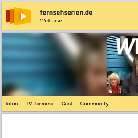
Weltreise
News
Entdecken
Streaming
TV-Starts
Serie
Infos
TV-Termine
Cast
Community