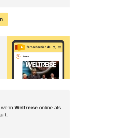
en
l
, wenn
Weltreise
online als
uft.