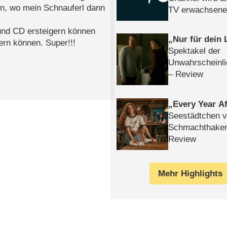
en, wo mein Schnauferl dann
TV erwachsene
nd CD ersteigern können
Nur für dein
ern können. Super!!!
Spektakel der
Unwahrscheinli
– Review
Every Year Af
Seestädtchen v
Schmachthake
Review
Mehr Highlights