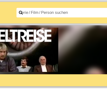
n A–Z
Filme A–Z