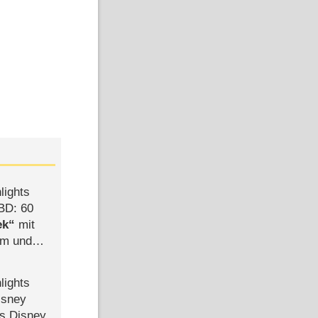
lights
BD: 60
ek
mit
mm und
der
lights
isney
ls Disney