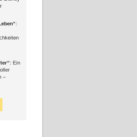
r
 Leben
:
chkeiten
ter
: Ein
oller
n –