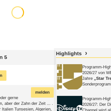
Highlights
n 5
Programm-High
2026/​27 von W
en
Jahre
Star Tr
Sonderprogra
Die Helgolän
melden
eder gerne
Programm-High
 aber der Zahn der Zeit ... .
2026/​27: Der D
Italien Tunsesien, Algerien,
Channel wird a