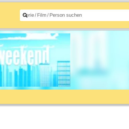
n A–Z
Filme A–Z