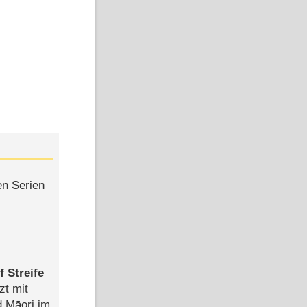
en Serien
 Streife
zt mit
Bild: zdf_neo
Bild: zdf_neo
d Māori im