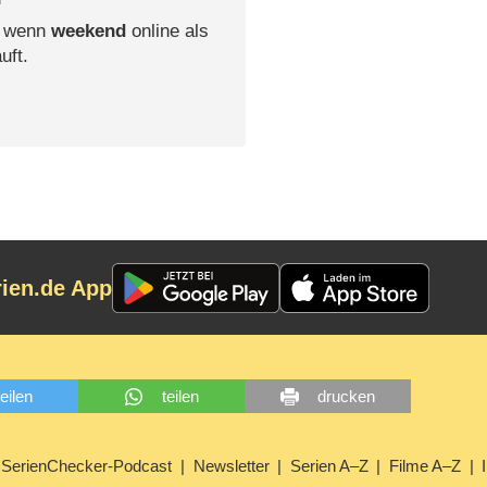
, wenn
weekend
online als
uft.
rien.de App
teilen
teilen
drucken
SerienChecker-Podcast
Newsletter
Serien A–Z
Filme A–Z