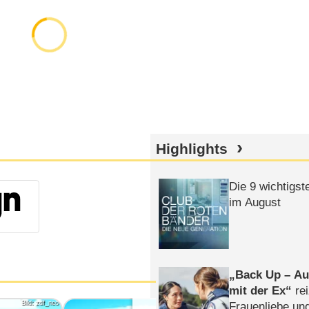
Highlights
Die 9 wichtigst
im August
Back Up – Auf
mit der Ex
rei
Bild: zdf_neo
Bild: zdf_neo
Frauenliebe un