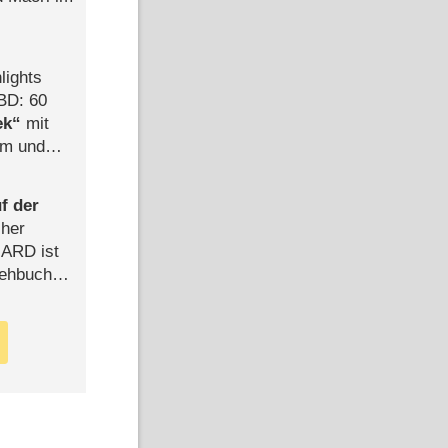
lights
24 Min
74 Min
BD: 60
ek
mit
mm und
Weekend DE
E
der
Weekend Berlin
f der
cher
n ARD ist
rehbuch
iew