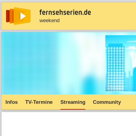
weekend
News
Entdecken
Streaming
TV-Starts
Serie
Infos
TV-Termine
Streaming
Community