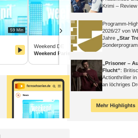
Krimi – Review
Programm-High
›
59 Min
59 Min
2026/​27 von W
Jahre
Star Tr
Sonderprogra
Weekend DE
Weekend D
Die Helgolän
Weekend Paris
Prisoner – Au
Flucht
: Britis
Actionthriller i
an löchriges D
gekettet – Rev
Mehr Highlights
l