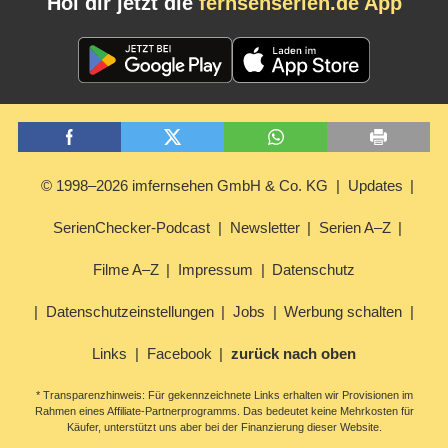
Hol dir jetzt die
fernsehserien.de App
© 1998–2026 imfernsehen GmbH & Co. KG
Updates
SerienChecker-Podcast
Newsletter
Serien A–Z
Filme A–Z
Impressum
Datenschutz
Datenschutzeinstellungen
Jobs
Werbung schalten
Links
Facebook
zurück nach oben
* Transparenzhinweis: Für gekennzeichnete Links erhalten wir Provisionen im
Rahmen eines Affiliate-Partnerprogramms. Das bedeutet keine Mehrkosten für
Käufer, unterstützt uns aber bei der Finanzierung dieser Website.