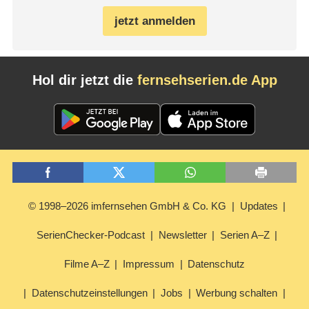
jetzt anmelden
Hol dir jetzt die
fernsehserien.de App
© 1998–2026 imfernsehen GmbH & Co. KG
Updates
SerienChecker-Podcast
Newsletter
Serien A–Z
Filme A–Z
Impressum
Datenschutz
Datenschutzeinstellungen
Jobs
Werbung schalten