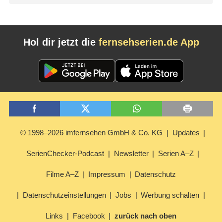
Hol dir jetzt die
fernsehserien.de App
© 1998–2026 imfernsehen GmbH & Co. KG
Updates
SerienChecker-Podcast
Newsletter
Serien A–Z
Filme A–Z
Impressum
Datenschutz
Datenschutzeinstellungen
Jobs
Werbung schalten
Links
Facebook
zurück nach oben