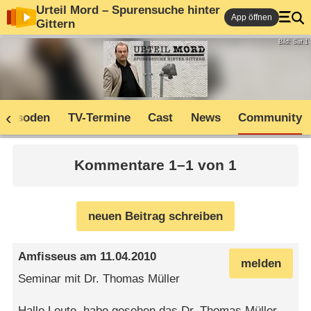
Urteil Mord – Spurensuche hinter
App öffnen
Gittern
Bild: Sat.1
Episoden
TV-Termine
Cast
News
Community
Kommentare 1–1 von 1
neuen Beitrag schreiben
Amfisseus
am
11.04.2010
melden
Seminar mit Dr. Thomas Müller
Hallo Leute, habe gesehen das Dr. Thomas Müller