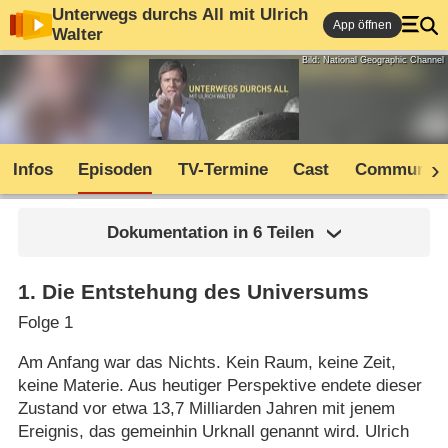
Unterwegs durchs All mit Ulrich
App öffnen
Walter
Bild: National Geographic Channel
Infos
Episoden
TV-Termine
Cast
Community
Dokumentation in 6 Teilen
1
.
Die Entstehung des Universums
Folge 1
Am Anfang war das Nichts. Kein Raum, keine Zeit,
keine Materie. Aus heutiger Perspektive endete dieser
Zustand vor etwa 13,7 Milliarden Jahren mit jenem
Ereignis, das gemeinhin Urknall genannt wird. Ulrich