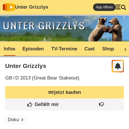
Unter Grizzlys
App öffnen
Infos
Episoden
TV-Termine
Cast
Shop
Co
Unter Grizzlys
GB
/
D
2013 (
Great Bear Stakeout
)
jetzt kaufen
Doku