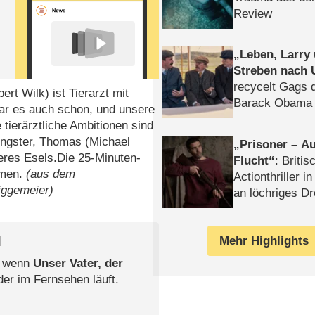
Review
Leben, Larry
Streben nach 
recycelt Gags 
ert Wilk) ist Tierarzt mit
Barack Obama 
war es auch schon, und unsere
 tierärztliche Ambitionen sind
üngster, Thomas (Michael
Prisoner – Au
eres Esels.Die 25-Minuten-
Flucht
: Britis
mmen.
(aus dem
Actionthriller i
iggemeier)
an löchriges D
gekettet – Rev
l
Mehr Highlights
, wenn
Unser Vater, der
der im Fernsehen läuft.