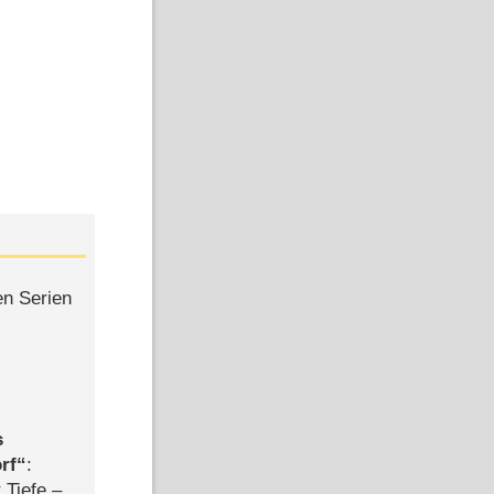
en Serien
s
rf
:
 Tiefe –