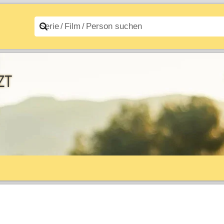
n A–Z
Filme A–Z
zt