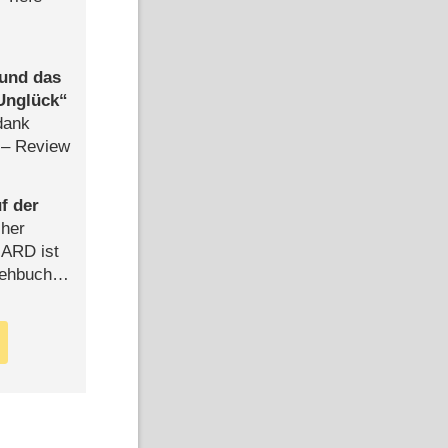
 und das
Unglück
dank
– Review
f der
cher
n ARD ist
rehbuch
iew