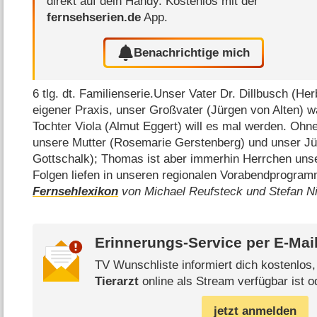
direkt auf dein Handy.
Kostenlos mit der
fernsehserien.de
App.
Benachrichtige mich
6 tlg. dt. Familienserie.Unser Vater Dr. Dillbusch (Herb
eigener Praxis, unser Großvater (Jürgen von Alten) 
Tochter Viola (Almut Eggert) will es mal werden. Ohne
unsere Mutter (Rosemarie Gerstenberg) und unser J
Gottschalk); Thomas ist aber immerhin Herrchen uns
Folgen liefen in unseren regionalen Vorabendprogra
Fernsehlexikon
von Michael Reufsteck und Stefan N
Erinnerungs-Service per
E-Mai
TV Wunschliste informiert dich kostenlos
Tierarzt
online als Stream verfügbar ist o
jetzt anmelden