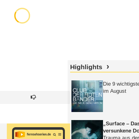
Highlights
Die 9 wichtigst
im August
Surface – Da
versunkene Do
Trauma aus der