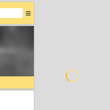
Login