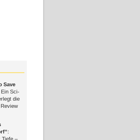
to Save
: Ein Sci-
rlegt die
 Review
s
rf
:
 Tiefe –