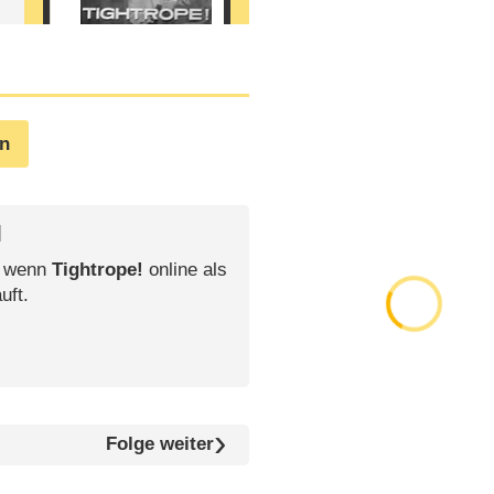
en
l
, wenn
Tightrope!
online als
uft.
Folge weiter