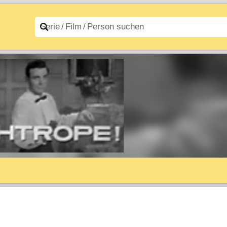
n A–Z
Filme A–Z