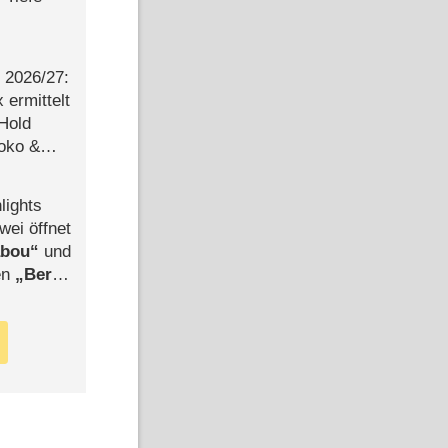
2026/​27:
ermittelt
 Hold
Joko &
Urlaub
lights
wei öffnet
abou
und
len
Berlin
-Ableger