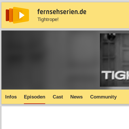
Tightrope!
News
Entdecken
Streaming
TV-Starts
Serie
Infos
Episoden
Cast
News
Community