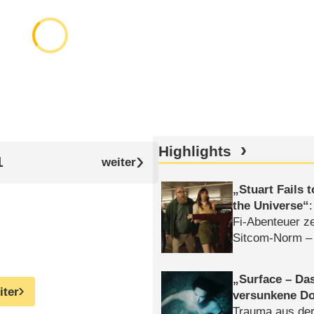
Highlights
1
Stuart Fails 
the Universe
Fi-Abenteuer ze
Sitcom-Norm –
Surface – Da
iter
versunkene Do
Trauma aus der