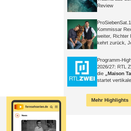
Review
ProSiebenSat.1 
Kommissar Rex 
weiter, Richter
kehrt zurück, 
Klaas machen 
Programm-High
2026/​27: RTL Z
die
Maison T
startet vertika
– Tag & Nacht
Mehr Highlights