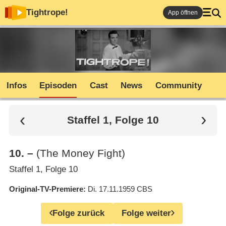
Tightrope!
App öffnen
Infos
Episoden
Cast
News
Community
Staffel 1, Folge 10
10
.
–
(The Money Fight)
Staffel 1, Folge 10
Original-TV-Premiere
Di. 17.11.1959
CBS
Folge zurück
Folge weiter