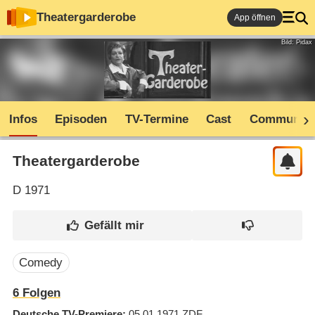
Theatergarderobe
App öffnen
Bild: Pidax
Infos
Episoden
TV-Termine
Cast
Community
Theatergarderobe
D
1971
Comedy
6
Folgen
Deutsche TV-Premiere
05.01.1971
ZDF