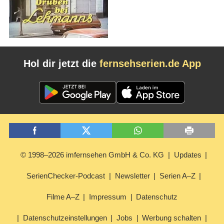
Hol dir jetzt die
fernsehserien.de App
© 1998–2026 imfernsehen GmbH & Co. KG
Updates
SerienChecker-Podcast
Newsletter
Serien A–Z
Filme A–Z
Impressum
Datenschutz
Datenschutzeinstellungen
Jobs
Werbung schalten