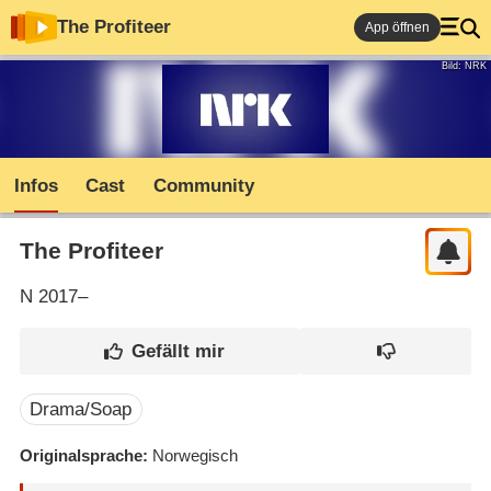
The Profiteer
App öffnen
Bild: NRK
Infos
Cast
Community
The Profiteer
N
2017–
Drama/Soap
Originalsprache
Norwegisch