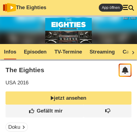
The Eighties
App öffnen
Bild: CNN
Infos
Episoden
TV-Termine
Streaming
Cast
The Eighties
USA
2016
jetzt ansehen
Doku