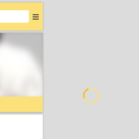
Login