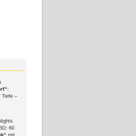
s
rf
:
 Tiefe –
lights
BD: 60
ek
mit