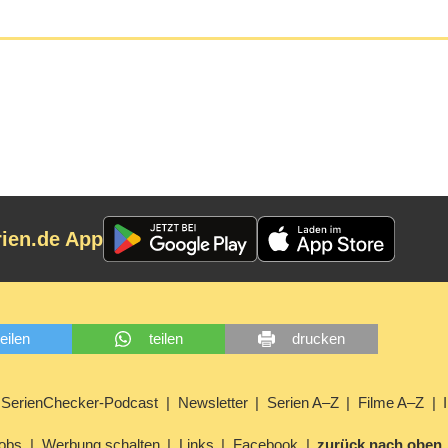
rien.de App
teilen
teilen
drucken
SerienChecker-Podcast
Newsletter
Serien A–Z
Filme A–Z
obs
Werbung schalten
Links
Facebook
zurück nach oben