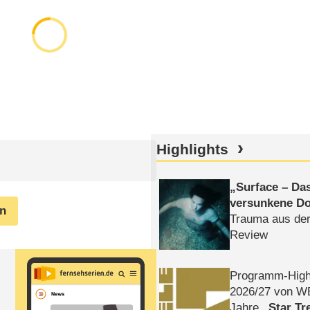
Highlights
Surface – Da
versunkene Do
en
Trauma aus der
Review
Programm-High
2026/​27 von W
Jahre
Star Tr