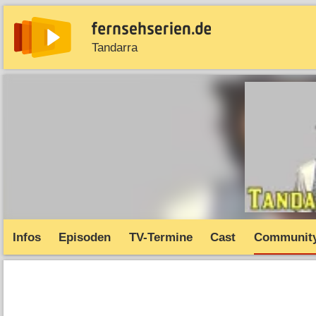
Tandarra
News
Entdecken
Streaming
TV-Starts
Serie
Infos
Episoden
TV-Termine
Cast
Communit