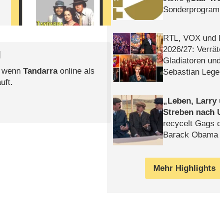
Sonderprogra
Die Helgolän
RTL, VOX und
2026/​27: Verrät
l
Gladiatoren un
, wenn
Tandarra
online als
Sebastian Lege
uft.
Leben, Larry
Streben nach 
recycelt Gags 
Barack Obama 
Mehr Highlights