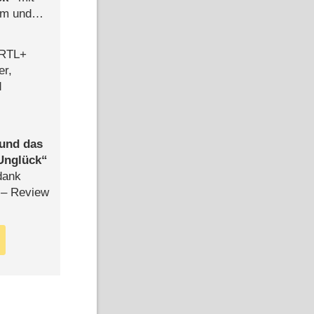
mm und
der
 RTL+
er,
d
 und das
Unglück
dank
– Review