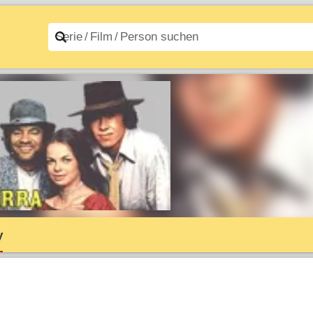
n A–Z
Filme A–Z
y