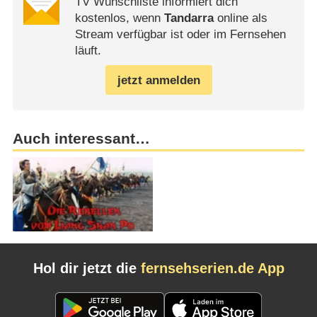
TV Wunschliste informiert dich
kostenlos, wenn
Tandarra
online als
Stream verfügbar ist oder im Fernsehen
läuft.
jetzt anmelden
Auch interessant…
Hol dir jetzt die
fernsehserien.de App