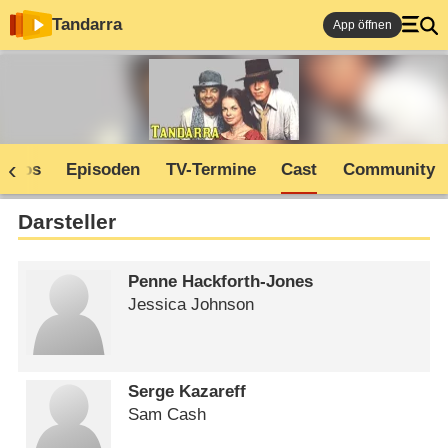
Tandarra
App öffnen
Infos
Episoden
TV-Termine
Cast
Community
Darsteller
Penne Hackforth-Jones
Jessica Johnson
Serge Kazareff
Sam Cash