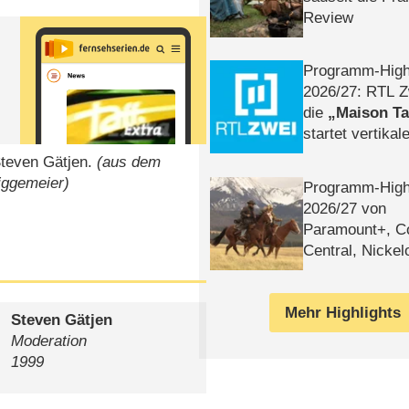
Review
Programm-High
2026/​27: RTL Z
die
Maison T
startet vertika
– Tag & Nacht
Steven Gätjen.
(aus dem
iggemeier)
Programm-High
2026/​27 von
Paramount+, 
Central, Nicke
WELT
Mehr Highlights
Steven Gätjen
Moderation
1999