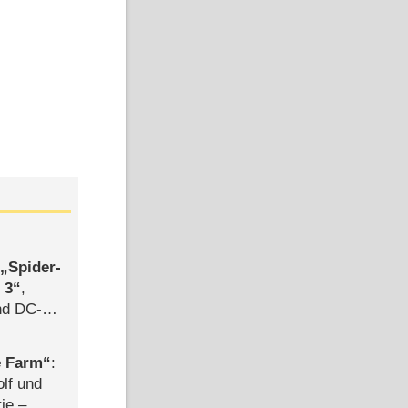
,
Spider-
 3
,
d DC-
ce
e Farm
:
olf und
rie –