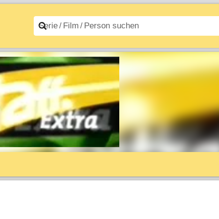
n A–Z
Filme A–Z