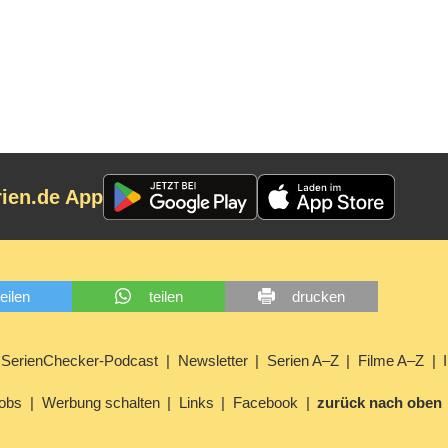
rien.de App
teilen
teilen
drucken
SerienChecker-Podcast
Newsletter
Serien A–Z
Filme A–Z
obs
Werbung schalten
Links
Facebook
zurück nach oben