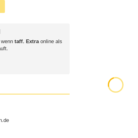
l
, wenn
taff. Extra
online als
uft.
n.de