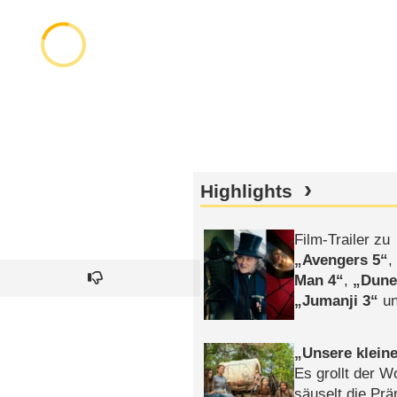
Highlights
Film-Trailer zu
Avengers 5
Man 4
,
Dune
Jumanji 3
un
Horror
Clayfa
Unsere klein
Es grollt der W
säuselt die Prä