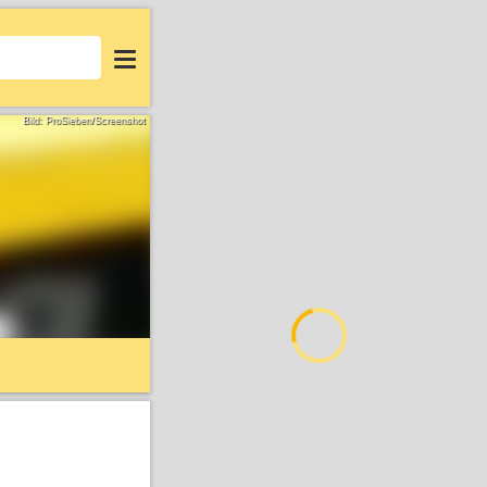
Login
Bild: ProSieben/Screenshot