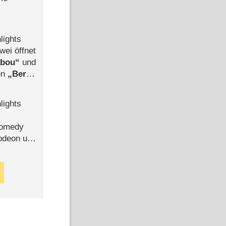
lights
wei öffnet
abou
und
len
Berlin
-Ableger
lights
Comedy
lodeon und