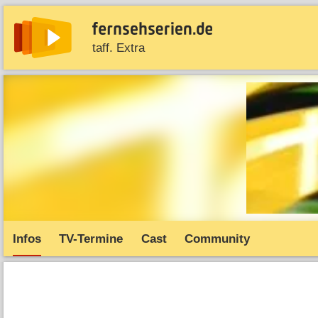
taff. Extra
News
Entdecken
Streaming
TV-Starts
Serie
Infos
TV-Termine
Cast
Community