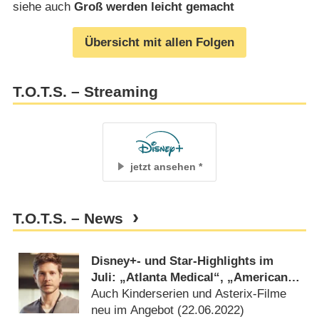
siehe auch
Groß werden leicht gemacht
Übersicht mit allen Folgen
T.O.T.S. – Streaming
jetzt ansehen
T.O.T.S. – News
Disney+- und Star-Highlights im
Juli: „Atlanta Medical“, „American
Horror Story“ und „Abbott
Auch Kinderserien und Asterix-Filme
Elementary“
neu im Angebot (
22.06.2022
)