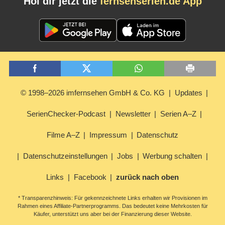
Hol dir jetzt die
fernsehserien.de App
© 1998–2026 imfernsehen GmbH & Co. KG
Updates
SerienChecker-Podcast
Newsletter
Serien A–Z
Filme A–Z
Impressum
Datenschutz
Datenschutzeinstellungen
Jobs
Werbung schalten
Links
Facebook
zurück nach oben
* Transparenzhinweis: Für gekennzeichnete Links erhalten wir Provisionen im
Rahmen eines Affiliate-Partnerprogramms. Das bedeutet keine Mehrkosten für
Käufer, unterstützt uns aber bei der Finanzierung dieser Website.