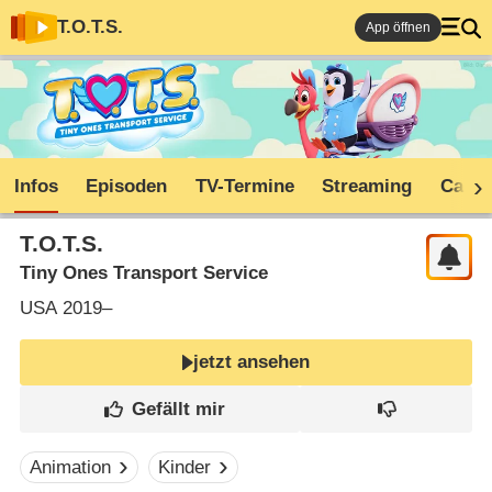
T.O.T.S.
App öffnen
Infos
Episoden
TV-Termine
Streaming
Cast
T.O.T.S.
Tiny Ones Transport Service
USA
2019–
jetzt ansehen
Animation
Kinder