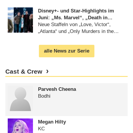
Disney+- und Star-Highlights im
Juni: „Ms. Marvel“, „Death in
Paradise“ und „How I Met Your
Neue Staffeln von „Love, Victor“,
Father“
„Atlanta“ und „Only Murders in the
Building“ (
25.05.2022
)
alle News zur Serie
Cast & Crew
Parvesh Cheena
Bodhi
Megan Hilty
KC