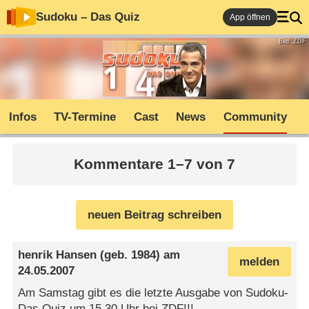
Sudoku – Das Quiz
App öffnen
Bild: ZDF
Infos
TV-Termine
Cast
News
Community
Kommentare 1–7 von 7
neuen Beitrag schreiben
henrik Hansen
(geb. 1984) am
melden
24.05.2007
Am Samstag gibt es die letzte Ausgabe von Sudoku-
Das Quiz um 15.30 Uhr bei ZDF!!!