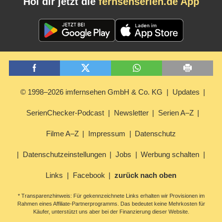
Hol dir jetzt die
fernsehserien.de App
© 1998–2026 imfernsehen GmbH & Co. KG
Updates
SerienChecker-Podcast
Newsletter
Serien A–Z
Filme A–Z
Impressum
Datenschutz
Datenschutzeinstellungen
Jobs
Werbung schalten
Links
Facebook
zurück nach oben
* Transparenzhinweis: Für gekennzeichnete Links erhalten wir Provisionen im
Rahmen eines Affiliate-Partnerprogramms. Das bedeutet keine Mehrkosten für
Käufer, unterstützt uns aber bei der Finanzierung dieser Website.