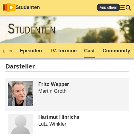
Studenten
App öffnen
Studenten
Infos
Episoden
TV-Termine
Cast
Community
Darsteller
Fritz Wepper
Martin Groth
Hartmut Hinrichs
Lutz Winkler