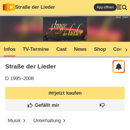
Straße der Lieder
App öffnen
Bild: SWR
Infos
TV-Termine
Cast
News
Shop
Commu
Straße der Lieder
D
1995–2008
jetzt kaufen
Musik
Unterhaltung