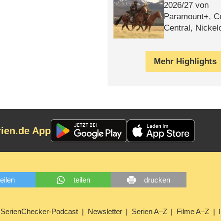
2026/​27 von
Paramount+, 
Central, Nicke
WELT
Mehr Highlights
rien.de App
teilen
teilen
drucken
SerienChecker-Podcast
Newsletter
Serien A–Z
Filme A–Z