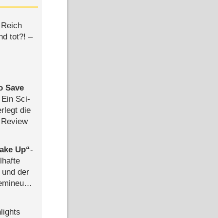
 Reich
d tot?! –
to Save
: Ein Sci-
rlegt die
 Review
ake Up
-
lhafte
 und der
semineuen
hen
-
lights