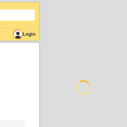
Login