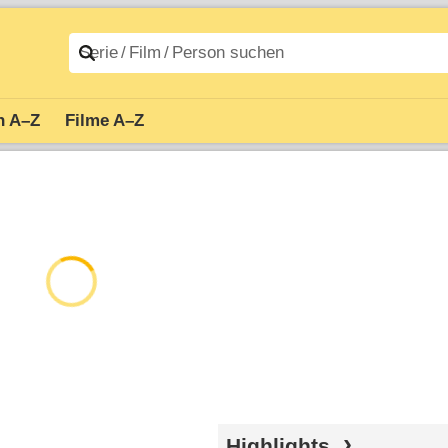
n A–Z
Filme A–Z
Highlights