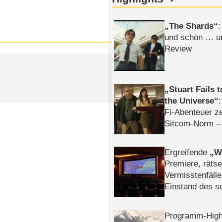
The Shards
:
und schön … un
Review
Stuart Fails 
the Universe
Fi-Abenteuer ze
Sitcom-Norm –
Ergreifende
W
Premiere, rätse
Vermisstenfälle
Einstand des 
Tatort: Münc
Duos
Programm-High