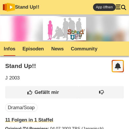
Stand Up!!
App öffnen
Infos
Episoden
News
Community
Stand Up!!
J
2003
Drama/Soap
11
Folgen in
1
Staffel
Original-TV-Premiere
04.07.2003
TBS
(Japanisch)