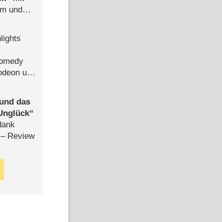
mm und
der
lights
Comedy
lodeon und
 und das
Unglück
dank
– Review