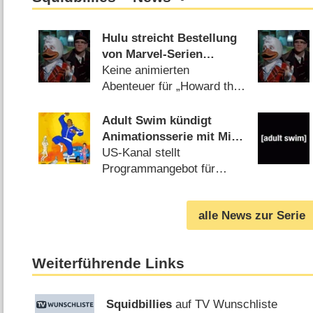
Hulu streicht Bestellung
von Marvel-Serien
zusammen
Keine animierten
Abenteuer für „Howard the
Duck“ und „Tigra &
Dazzler“ (
28.01.2020
)
Adult Swim kündigt
Animationsserie mit Mike
Tyson an
US-Kanal stellt
Programmangebot für
2014/​15 vor (
11.05.2014
)
alle News zur Serie
Weiterführende Links
Squidbillies
auf TV Wunschliste