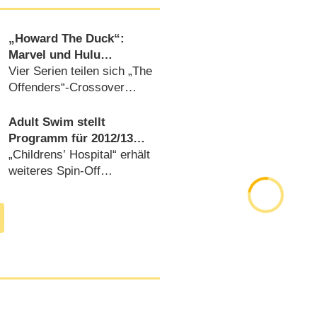
„Howard The Duck“:
Marvel und Hulu
produzieren Animations-
Vier Serien teilen sich „The
Serien-Universum
Offenders“-Crossover
(
13.02.2019
)
Adult Swim stellt
Programm für 2012/​13
vor
„Childrens’ Hospital“ erhält
weiteres Spin-Off
(
17.05.2012
)