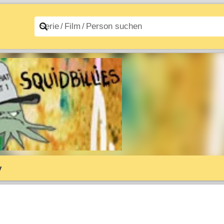
n A–Z
Filme A–Z
y