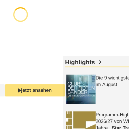
Highlights
Die 9 wichtigst
im August
jetzt ansehen
Programm-High
2026/​27 von W
Jahre
Star Tr