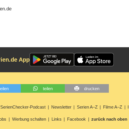
ren.de
rien.de App
teilen
teilen
drucken
SerienChecker-Podcast
Newsletter
Serien A–Z
Filme A–Z
obs
Werbung schalten
Links
Facebook
zurück nach oben