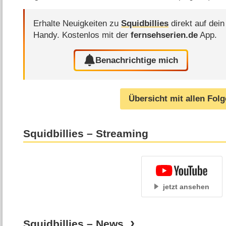
Erhalte Neuigkeiten zu
Squidbillies
direkt auf dein
Handy.
Kostenlos mit der
fernsehserien.de
App.
Benachrichtige mich
Übersicht mit allen Fol
Squidbillies – Streaming
jetzt ansehen
Squidbillies – News