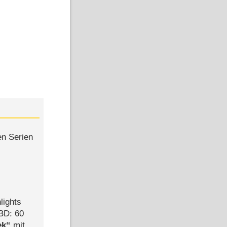
en Serien
lights
BD: 60
ek
mit