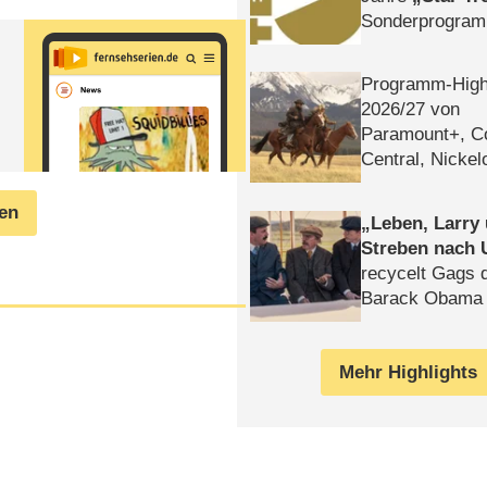
Sonderprogra
Die Helgolän
Programm-High
2026/​27 von
Paramount+, 
Central, Nicke
WELT
gen
Leben, Larry
Streben nach 
recycelt Gags 
Barack Obama 
Mehr Highlights