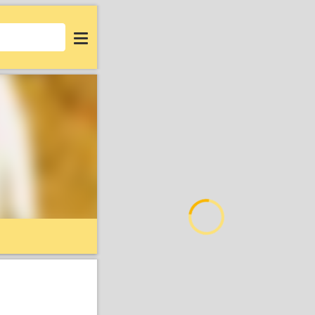
Login