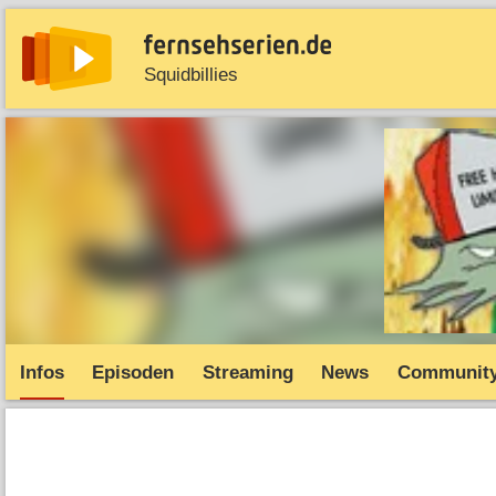
Squidbillies
News
Entdecken
Streaming
TV-Starts
Serie
Infos
Episoden
Streaming
News
Communit