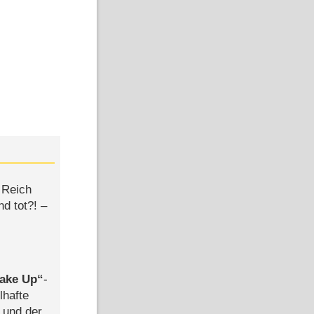
 Reich
d tot?! –
ake Up
-
lhafte
 und der