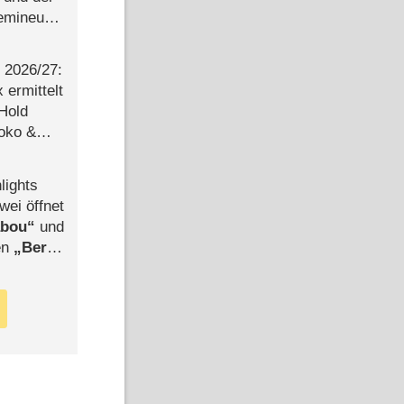
semineuen
hen
-
2026/​27:
ermittelt
 Hold
Joko &
Urlaub
lights
wei öffnet
abou
und
len
Berlin
-Ableger