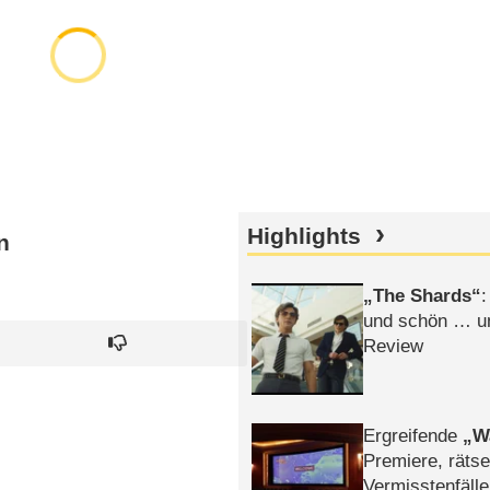
Highlights
n
The Shards
:
und schön … un
Review
Ergreifende
W
Premiere, rätse
Vermisstenfälle