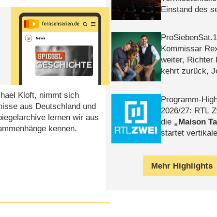
Einstand des 
Tatort: Münc
Duos
ProSiebenSat.1 
Kommissar Rex 
weiter, Richter
kehrt zurück, 
Klaas machen 
ael Kloft, nimmt sich
Programm-High
gnisse aus Deutschland und
2026/​27: RTL Z
iegelarchive lernen wir aus
die
Maison T
usammenhänge kennen.
startet vertika
– Tag & Nacht
Mehr Highlights