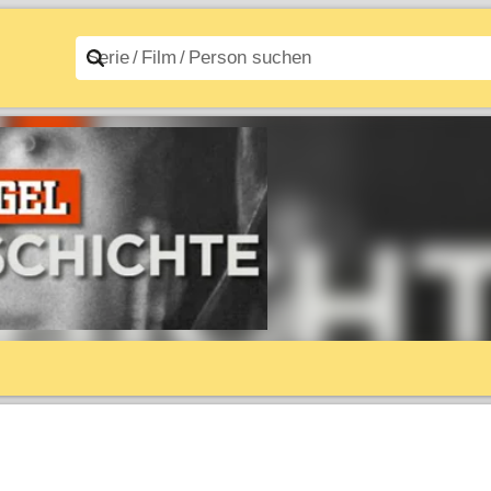
n A–Z
Filme A–Z