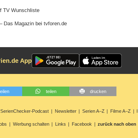
f TV Wunschliste
– Das Magazin bei tvforen.de
rien.de App
teilen
teilen
drucken
SerienChecker-Podcast
Newsletter
Serien A–Z
Filme A–Z
obs
Werbung schalten
Links
Facebook
zurück nach oben