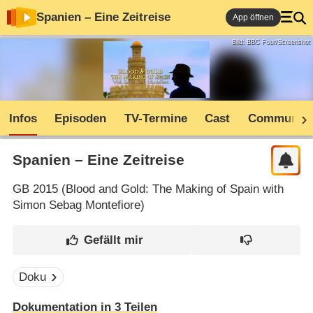
Spanien – Eine Zeitreise
App öffnen
Bild: BBC Four/Screenshot
Infos
Episoden
TV-Termine
Cast
Community
Spanien – Eine Zeitreise
GB
2015 (
Blood and Gold: The Making of Spain with
Simon Sebag Montefiore
)
Doku
Dokumentation in 3 Teilen