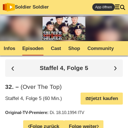
Soldier Soldier
App öffnen
Infos
Episoden
Cast
Shop
Community
Staffel 4, Folge 5
32
.
–
(Over The Top)
Staffel 4, Folge 5 (60 Min.)
jetzt kaufen
Original-TV-Premiere
Di. 18.10.1994
ITV
Folge zurück
Folge weiter