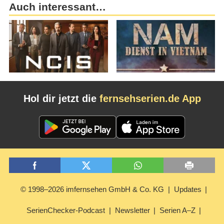
Auch interessant…
Hol dir jetzt die
fernsehserien.de App
© 1998–2026 imfernsehen GmbH & Co. KG
Updates
SerienChecker-Podcast
Newsletter
Serien A–Z