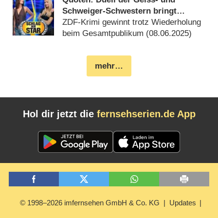
Schweiger-Schwestern bringt
„Schlag den Star“ deutlichen
ZDF-Krimi gewinnt trotz Wiederholung
Quotensieg
beim Gesamtpublikum (
08.06.2025
)
mehr…
Hol dir jetzt die
fernsehserien.de App
© 1998–2026 imfernsehen GmbH & Co. KG
Updates