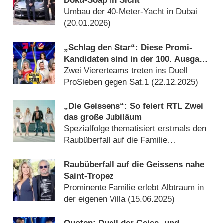
Doku-Soap in Sicht
Umbau der 40-Meter-Yacht in Dubai
(
20.01.2026
)
„Schlag den Star“: Diese Promi-
Kandidaten sind in der 100. Ausgabe
dabei
Zwei Viererteams treten ins Duell
ProSieben gegen Sat.1 (
22.12.2025
)
„Die Geissens“: So feiert RTL Zwei
das große Jubiläum
Spezialfolge thematisiert erstmals den
Raubüberfall auf die Familie
(
17.12.2025
)
Raubüberfall auf die Geissens nahe
Saint-Tropez
Prominente Familie erlebt Albtraum in
der eigenen Villa (
15.06.2025
)
Quoten: Duell der Geiss- und