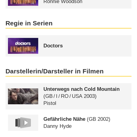
Ronnie Woodson
Regie in Serien
Doctors
Darstellerin/Darsteller in Filmen
Unterwegs nach Cold Mountain
(
GB
/
I
/
RO
/
USA
2003)
Pistol
Gefährliche Nähe
(
GB
2002)
Danny Hyde