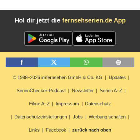
Hol dir jetzt die
fernsehserien.de App
© 1998–2026 imfernsehen GmbH & Co. KG
Updates
SerienChecker-Podcast
Newsletter
Serien A–Z
Filme A–Z
Impressum
Datenschutz
Datenschutzeinstellungen
Jobs
Werbung schalten
Links
Facebook
zurück nach oben