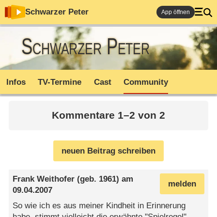
Schwarzer Peter
App öffnen
Schwarzer Peter
Infos
TV-Termine
Cast
Community
Kommentare 1–2 von 2
neuen Beitrag schreiben
Frank Weithofer
(geb. 1961) am
melden
09.04.2007
So wie ich es aus meiner Kindheit in Erinnerung
habe, stimmt vielleicht die erwähnte "Spielregel",