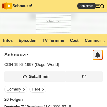
Schnauze!
App öffnen
Infos
Episoden
TV-Termine
Cast
Community
Schnauze!
CDN
1996–1997 (
Dogs’ World
)
Comedy
Tiere
26
Folgen
Deutsche TV-Premiere
11.01.2001
RTL II