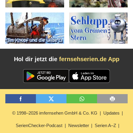
Hol dir jetzt die
fernsehserien.de App
© 1998–2026 imfernsehen GmbH & Co. KG
Updates
SerienChecker-Podcast
Newsletter
Serien A–Z