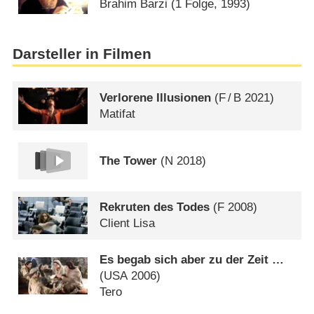
Brahim Barzi
(1 Folge, 1993)
Darsteller in Filmen
Verlorene Illusionen
(
F
/
B
2021)
Matifat
The Tower
(
N
2018)
Rekruten des Todes
(
F
2008)
Client Lisa
Es begab sich aber zu der Zeit …
(
USA
2006)
Tero