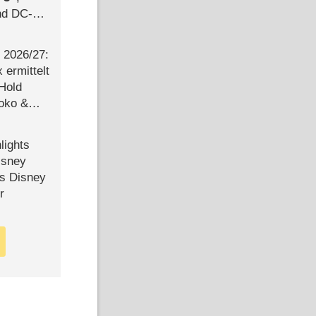
d DC-
ce
2026/​27:
ermittelt
 Hold
Joko &
Urlaub
lights
isney
ls Disney
r