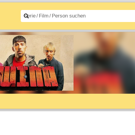
n A–Z
Filme A–Z