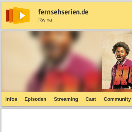
Rwina
News
Entdecken
Streaming
TV-Starts
Serie
Infos
Episoden
Streaming
Cast
Community