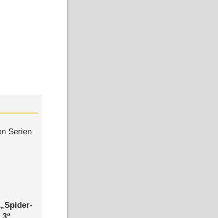
en Serien
,
Spider-
 3
,