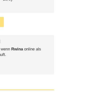
l
, wenn
Rwina
online als
uft.