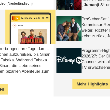
deo
(Niederländisch)
Jumanji 3
un
Horror
Clayfa
ProSiebenSat.1 
Kommissar Rex 
weiter, Richter
kehrt zurück, 
Klaas machen 
erbringen ihre Tage damit,
Programm-High
hen aufzureißen, bis Sinan
2026/​27: Der D
es Tabaka. Während Tabaka
Channel wird a
Sinan, die Liebe seines
TV erwachsene
nem bizarren Abenteuer zum
Mehr Highlights
gen