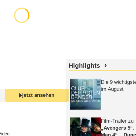
Highlights
Die 9 wichtigst
im August
jetzt ansehen
Film-Trailer zu
Avengers 5
Video
Man 4
,
Dune