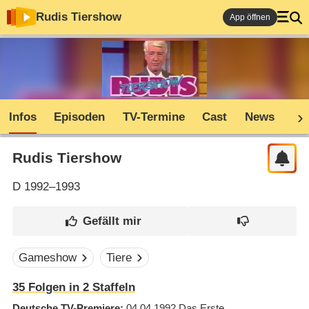
Rudis Tiershow
App öffnen
Infos
Episoden
TV-Termine
Cast
News
Co
Rudis Tiershow
D
1992–1993
Gameshow
Tiere
35
Folgen in
2
Staffeln
Deutsche TV-Premiere
04.04.1992
Das Erste