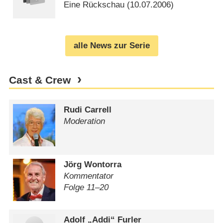
Eine Rückschau (
10.07.2006
)
alle News zur Serie
Cast & Crew
Rudi Carrell
Moderation
Jörg Wontorra
Kommentator
Folge 11⁠–⁠20
Adolf „Addi“ Furler