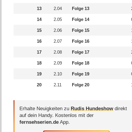
13
2.
04
Folge 13
14
2.
05
Folge 14
15
2.
06
Folge 15
16
2.
07
Folge 16
17
2.
08
Folge 17
18
2.
09
Folge 18
19
2.
10
Folge 19
20
2.
11
Folge 20
Erhalte Neuigkeiten zu
Rudis Hundeshow
direkt
auf dein Handy.
Kostenlos mit der
fernsehserien.de
App.