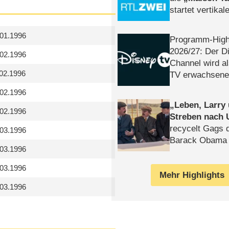
startet vertika
– Tag & Nacht
.01.1996
Programm-High
2026/​27: Der D
.02.1996
Channel wird a
.02.1996
TV erwachsene
.02.1996
Leben, Larry
.02.1996
Streben nach 
recycelt Gags 
.03.1996
Barack Obama 
.03.1996
.03.1996
Mehr Highlights
.03.1996