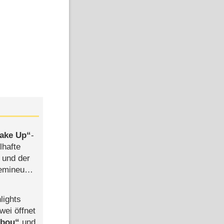
ake Up
-
lhafte
 und der
semineuen
hen
-
lights
wei öffnet
abou
und