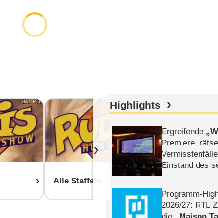
Bild: RTL
Highlights
Bild: RTL
Ergreifende
W
Premiere, rätse
›
Vermisstenfälle
Einstand des 
Tatort: Münc
Alle Staffeln
Duos
Programm-High
2026/​27: RTL Z
die
Maison T