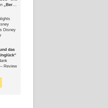
len
Berlin
-Ableger
lights
isney
ls Disney
r
 und das
Unglück
dank
– Review