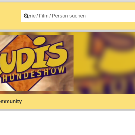
n A–Z
Filme A–Z
ommunity