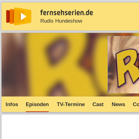
Rudis Hundeshow
News
Entdecken
Streaming
TV-Starts
Serie
Infos
Episoden
TV-Termine
Cast
News
C