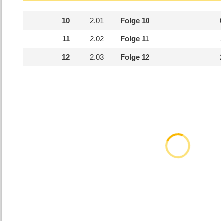
10
2.
01
Folge 10
11
2.
02
Folge 11
12
2.
03
Folge 12