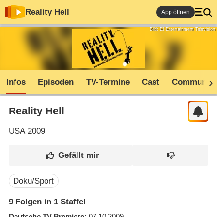
Reality Hell
App öffnen
Bild: E! Entertainment Television
Infos
Episoden
TV-Termine
Cast
Community
Reality Hell
USA
2009
Doku/Sport
9
Folgen in
1
Staffel
Deutsche TV-Premiere
07.10.2009