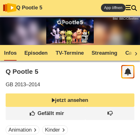
Q Pootle 5
App öffnen
Bild: BBC/CBeebies
Infos
Episoden
TV-Termine
Streaming
Cast
Q Pootle 5
GB
2013–2014
jetzt ansehen
Animation
Kinder