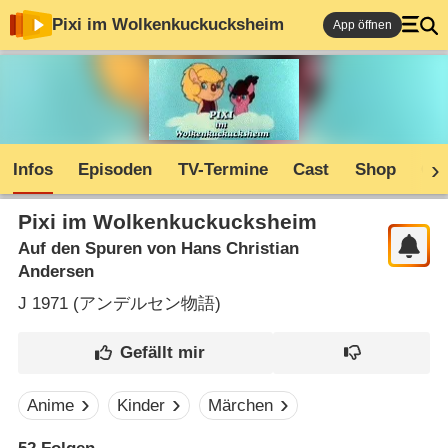
Pixi im Wolkenkuckucksheim
App öffnen
Infos
Episoden
TV-Termine
Cast
Shop
Co
Pixi im Wolkenkuckucksheim
Auf den Spuren von Hans Christian
Andersen
J
1971 (
アンデルセン物語
)
Anime
Kinder
Märchen